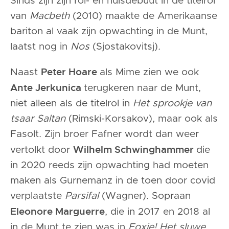
Sinds zijn zijn rol- en huisdebuut in de titelrol
van
Macbeth
(2010) maakte de Amerikaanse
bariton al vaak zijn opwachting in de Munt,
laatst nog in
Nos
(Sjostakovitsj)
.
Peter Hoare
Naast
als Mime zien we ook
Ante Jerkunica
terugkeren naar de Munt,
niet alleen als de titelrol in
Het sprookje van
tsaar Saltan
(Rimski-Korsakov)
,
maar ook als
Fasolt
.
Zijn broer Fafner wordt dan weer
Wilhelm Schwinghammer
vertolkt door
die
in 2020 reeds zijn opwachting had moeten
maken als Gurnemanz in de toen door covid
verplaatste
Parsifal
(Wagner)
.
Sopraan
Eleonore Marguerre
, die in 2017 en 2018 al
in de Munt te zien was in
Foxie! Het sluwe