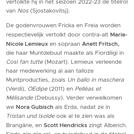
vertolkte hij in het seizoen 2022-23 de titelrol
van
Nos
(Sjostakovitsj).
De godenvrouwen Fricka en Freia worden
Marie-
respectievelijk vertolkt door contra-alt
Nicole Lemieux
Anett Fritsch,
en sopraan
die haar Muntdebuut maakte als Fiordiligi in
Così fan tutte
(Mozart). Lemieux verleende
haar medewerking al aan talloze
Muntproducties, zoals
Un ballo in maschera
(Verdi),
OEdipe
(2011) en
Pelléas et
Mélisande
(Debussy). Verder verwelkomen
Nora Gubisch
we
als Erda, nadat ze in
Tristan und Isolde
ook al te zien was als
Scott Hendricks
Brangäne, en
zingt Alberich.