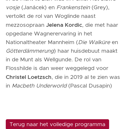
vosje
(Janácek) en
Frankenstein
(Grey),
vertolkt de rol van Woglinde naast
Jelena Kordic
mezzosopraan
, die met haar
opgedane Wagnerervaring in het
Nationaltheater Mannheim (
Die Walküre
en
Götterdämmerung
) haar huisdebuut maakt
in de Munt als Wellgunde. De rol van
Flosshilde is dan weer weggelegd voor
Christel Loetzsch
, die in 2019 al te zien was
in
Macbeth Underworld
(Pascal Dusapin)
Terug naar het volledige programma