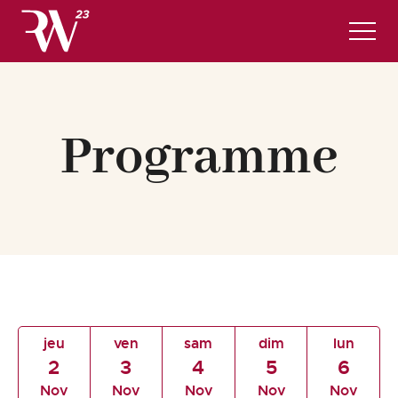
Programme Complet
Infos pratiques et hôtels
Programme
INSCRIPTIONS
Français
jeu
ven
sam
dim
lun
2
3
4
5
6
Nov
Nov
Nov
Nov
Nov