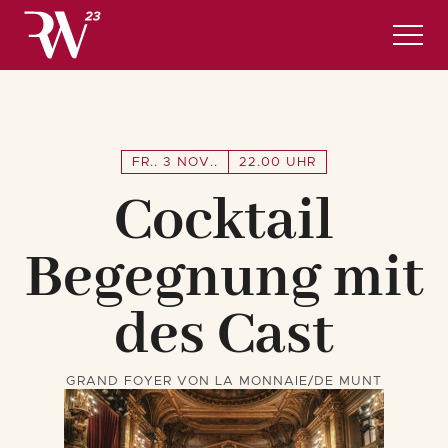
Programm
Nützliche Informationen und Hotels
ANMELDUNGEN
FR.. 3 NOV..
22.00 UHR
Cocktail
Deutsch
Begegnung mit
des Cast
GRAND FOYER VON LA MONNAIE/DE MUNT